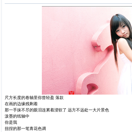
尺方长度的卷轴里你曾轻盈 落款
在画的边缘残剩着
那一手抹不尽的眼泪连累着浸软了 远方不远处一大片景色
泼墨的纸轴中
你是我
扭捏的那一笔青花色调