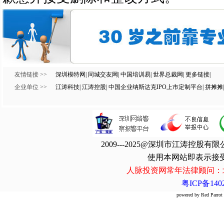
友情链接 >>
深圳模特网
|
同城交友网
|
中国培训易
|
世界总裁网
|
更多链接
|
企业单位 >>
江涛科技
|
江涛控股
|
中国企业纳斯达克IPO上市定制平台
|
拼摊摊
|
2009---2025@深圳市江涛控
使用本网站即表示接
人脉投资网常年法律顾问：
粤ICP备1402
powered by Red Par